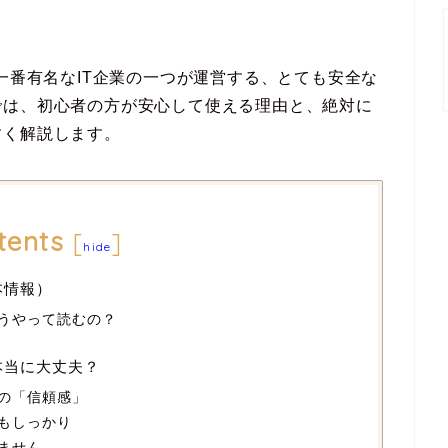
一番有名なIT企業の一つが運営する、とても安全な
では、初心者の方が安心して使える理由と、絶対に
すく解説します。
tents
[
]
hide
本情報）
うやって読むの？
本当に大丈夫？
の「信頼感」
もしっかり
ません